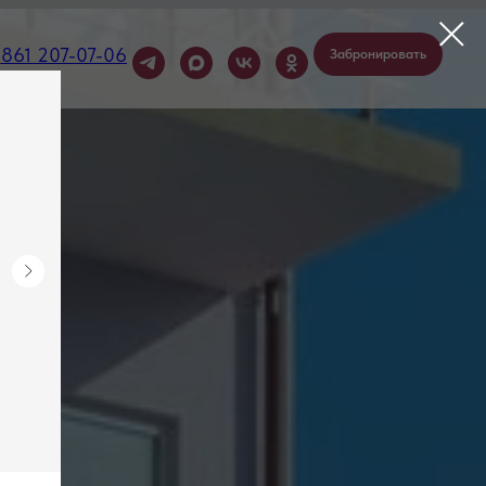
7
861 207-07-06
Забронировать