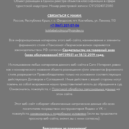
Объект размещен в Едином реестре объектов классификации в сфере
туристской индустрии. Номер реестровой записи: С912024012580
СВЯЗАТЬСЯ С НАМИ:
Россия, Республика Крым, г. о. Феодосия, пгт. Коктебель, ул. Ленина, 110
+7 (861) 207-07-06
koktebel.volna.ru@yandex.ru
Все информационные материалы этого веб-сайта, наименование и элементы
фирменного стиля «Пансионат «Творческая волна» охраняются
законодательством РФ согласно
Свидетельству на товарный знак
(знак обслуживания) №739551 от 18.12.2019 года.
Использование любых материалов данного веб-сайта в Сети Интернет, равно
как и коммерческого названия объекта размещения и/или элементов фирменного
стиля, разрешается Правообладателем только на основании соответствующих
действующих Договоров и Соглашений. Иные действия с вашей стороны могут
повлечь за собой возражения наших представителей вплоть до обращения в суд.
Ознакомьтесь, пожалуйста, с
Политикой обработки персональных данных
на
этом сайте.
Этот веб-сайт собирает обезличенные метрические данные обо всех
посетителях посредством инструментария Яндекс и VK —
пожалуйста,
ознакомьтесь с подробными условиями
(если вы продолжите
просмотр веб-сайта, значит, вы с ними согласны).
Благодарим за понимание!