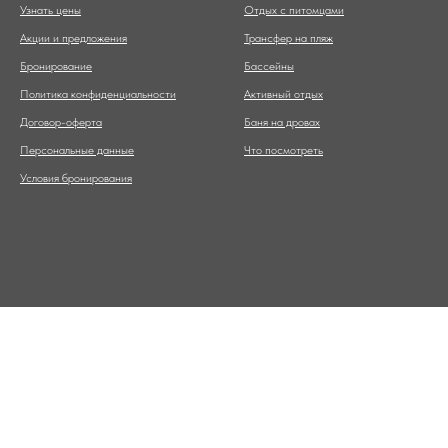
Узнать цены
Отдых с питомцами
Акции и предложения
Трансфер на пляж
Бронирование
Бассейны
Политика конфиденциальности
Активный отдых
Договор-оферта
Баня на дровах
Персональные данные
Что посмотреть
Условия бронирования